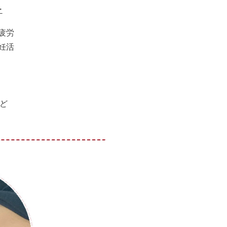
ー
疲労
妊活
ど