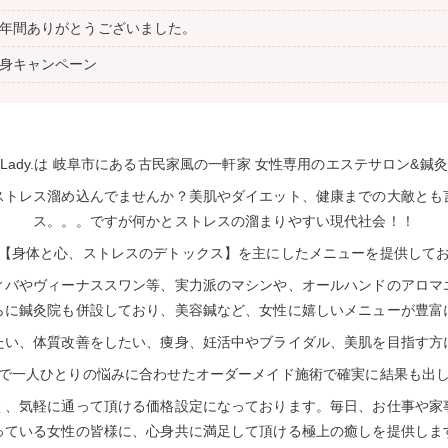
年間ありがとうございました。
身キャンペーン
pingLady.は 岐阜市にある古民家風の一軒家 女性専用のエステサロン&鍼
ストレス溜め込んでませんか？美肌やダイエット、健康までの大敵とも
ス。。。ですが何かとストレスの溜まりやすい現代社会！！
【身体と心、ストレスのデトックス】を主にしたメニューを提供して
ィバやヴィーナススワン等、実力派のマシンや、オールハンドのアロマ
らに鍼灸院も併設しており、美容鍼など、女性に嬉しいメニューが豊富
たい、体質改善をしたい、痩身、妊活中やブライダル、美肌を目指す方
で一人ひとりの悩みに合わせたオーダーメイド施術で確実に結果も出
く、気軽に通って頂ける価格設定になっております。毎日、お仕事や家
っている女性の皆様に、心身共に満足して頂ける極上の癒しを提供しま