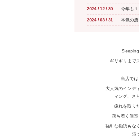
2024
/
12
/
30
今年も１
2024
/
03
/
31
本気の痩
Slee
ギリギリまで
当店では
大人気のインデ
ィング、さ
疲れを取り
落ち着く個室
強引な勧誘もな
張