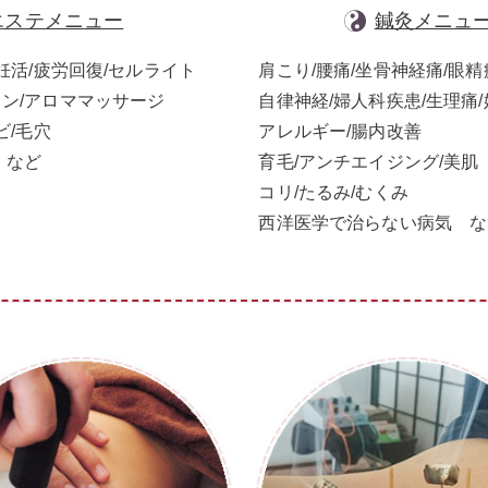
エステメニュー
鍼灸メニュ
妊活/疲労回復/セルライト
肩こり/腰痛/坐骨神経痛/眼精
ン/アロママッサージ
自律神経/婦人科疾患/生理痛/
ビ/毛穴
アレルギー/腸内改善
 など
育毛/アンチエイジング/美肌
コリ/たるみ/むくみ
西洋医学で治らない病気 な