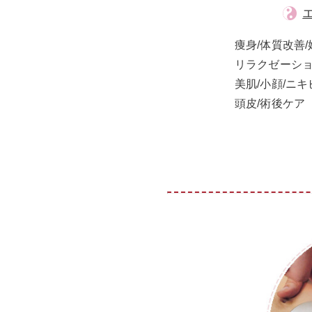
痩身/体質改善/
リラクゼーショ
美肌/小顔/ニキ
頭皮/術後ケア