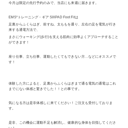
今月は限定の先行予約のみで、当店にも来週に届きます。
EMS*トレーニング・ギア SIXPAD Foot Fitは
足裏からふくらはぎ、前すね、太ももを通り、左右の足を電気が行き
来する通電方法で、
まさにウォーキング(歩行)を支える筋肉に効率よくアプローチすること
ができます！
座り仕事、立ち仕事、運動したくてもできない方…などにオススメで
す！
体験した方によると、足裏からふくらはぎまで通る電気の通電はこれ
までにない体感と驚きでした！！との事です。
気になる方は是非体感しに来てください！ご注文も受付しておりま
す。
是非、この機会に運動不足も解消し、健康的な身体を目指してくださ