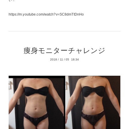
い！
https://m.youtube.com/watch?v=SC8dmTtDnHo
痩身モニターチャレンジ
2018
/
11
/
05 18:34