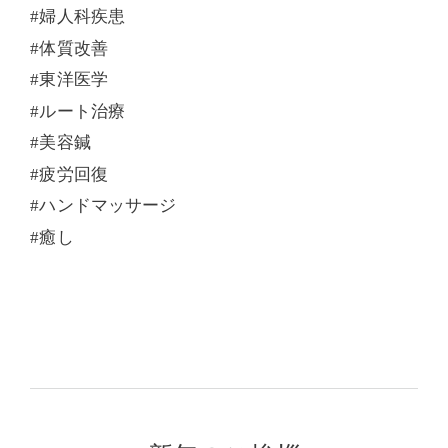
#
婦人科疾患
#
体質改善
#
東洋医学
#
ルート治療
#
美容鍼
#
疲労回復
#
ハンドマッサージ
#癒し