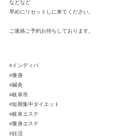
などなど
早めにリセットしに来てください。
ご連絡ご予約お待ちしております。
#
インディバ
#
痩身
#
鍼灸
#
岐阜市
#
短期集中ダイエット
#
岐阜エステ
#
痩身エステ
#
妊活