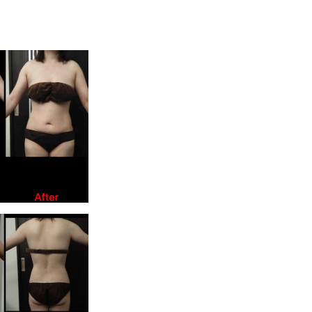
efore after
く減って、とても綺麗になってみえます✨🥰