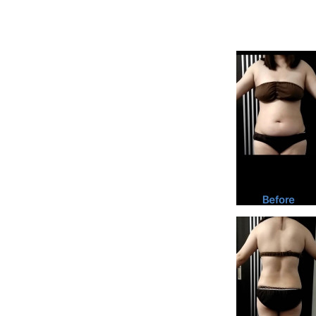
上半身のみ17回目のb
体重も10kg近